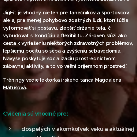
JigFit je vhodný nie len pre tanečníkov a športovcov,
ale aj pre menej pohybovo zdatných ľudí, ktorí túžia
vyformovať si postavu, zlepšiť držanie tela, či
vybudovať si kondíciu a flexibilitu. Zároveň slúži ako
cesta k vyriešeniu niektorých zdravotných problémov,
lepšiemu pocitu so seba a zvýšeniu sebavedomia.
Navyše poskytuje socializáciu prostredníctvom
zábavnej aktivity, a to vo veľmi príjemnom prostredí.
Tréningy vedie lektorka írskeho tanca
Magdaléna
Mátušová
.
Cvičenia sú vhodné pre:
dospelých v akomkoľvek veku a aktuálnej