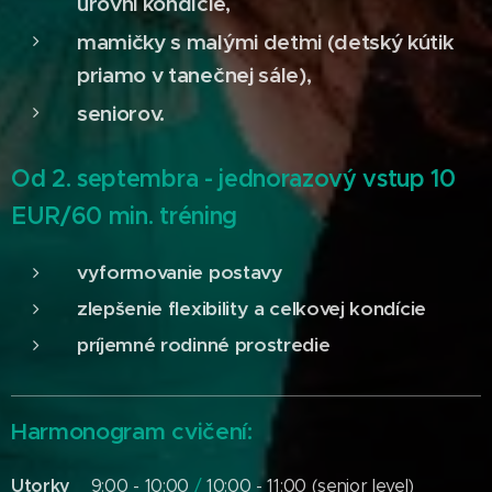
úrovni kondície,
mamičky s malými deťmi (detský kútik
priamo v tanečnej sále),
seniorov.
Od 2. septembra - jednorazový vstup 10
EUR/60 min. tréning
vyformovanie postavy
zlepšenie flexibility a celkovej kondície
príjemné rodinné prostredie
Harmonogram cvičení:
Utorky
9:00 - 10:00
/
10:00 - 11:00 (senior level)