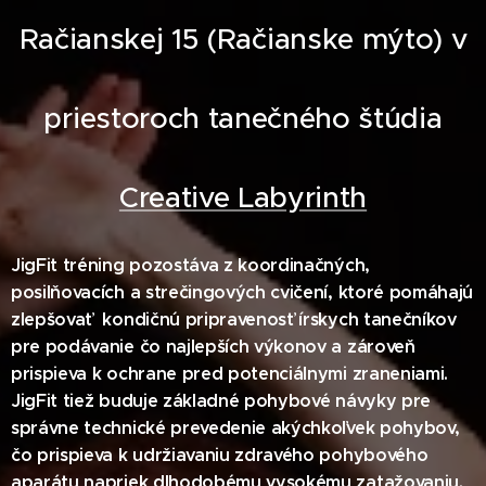
Račianskej 15 (Račianske mýto) v
priestoroch tanečného štúdia
Creative Labyrinth
JigFit tréning pozostáva z koordinačných,
posilňovacích a strečingových cvičení, ktoré pomáhajú
zlepšovať kondičnú pripravenosť írskych tanečníkov
pre podávanie čo najlepších výkonov a zároveň
prispieva k ochrane pred potenciálnymi zraneniami.
JigFit tiež buduje základné pohybové návyky pre
správne technické prevedenie akýchkoľvek pohybov,
čo prispieva k udržiavaniu zdravého pohybového
aparátu napriek dlhodobému vysokému zatažovaniu.