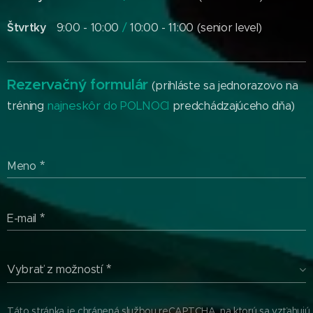
Štvrtky
9:00 - 10:00
/
10:00 - 11:00 (senior level)
Rezervačný formulár
(prihláste sa jednorazovo na
najneskôr
tréning
do POLNOCI
predchádzajúceho dňa)
Meno
E-mail
Vybrať z možností
Táto stránka je chránená službou reCAPTCHA, na ktorú sa vzťahujú